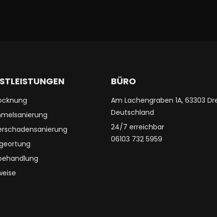
NSTLEISTUNGEN
BÜRO
ocknung
Am Lachengraben 1A, 63303 Dre
Deutschland
melsanierung
24/7 erreichbar
rschadensanierung
06103 732 5959
geortung
behandlung
eise