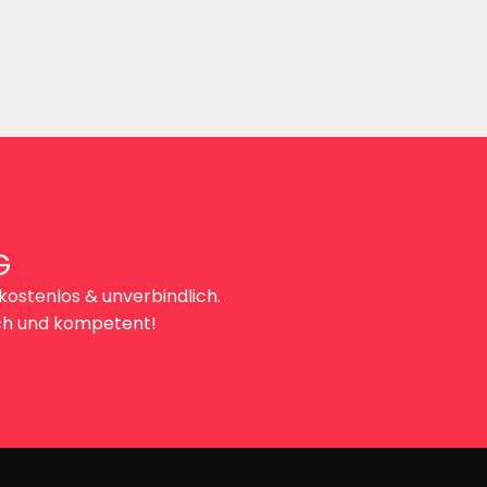
G
kostenlos & unverbindlich.
lich und kompetent!