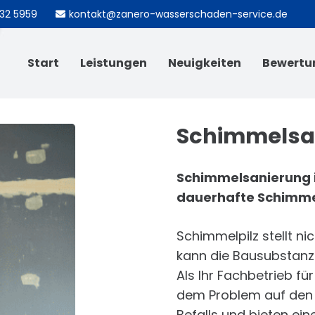
732 5959
kontakt@zanero-wasserschaden-service.de
Start
Leistungen
Neuigkeiten
Bewertu
Schimmelsa
Schimmelsanierung in
dauerhafte Schimme
Schimmelpilz stellt ni
kann die Bausubstanz
Als Ihr Fachbetrieb f
dem Problem auf den G
Befalls und bieten ein