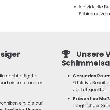
Individuelle B
Schimmelver
siger
Unsere Vo
Schimmelsa
die nachhaltigste
Gesundes Raum
 und einem erneuten
Effektive Beseit
der Luftqualität.
Präventive Ma
hniken ein, die auf
Langfristiger Sc
s basieren. Unsere