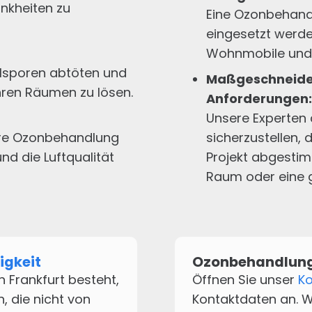
nkheiten zu
Eine Ozonbehand
eingesetzt werde
Wohnmobile und
sporen abtöten und
Maßgeschneider
hren Räumen zu lösen.
Anforderungen:
Unsere Experten
re Ozonbehandlung
sicherzustellen,
nd die Luftqualität
Projekt abgestimm
Raum oder eine g
igkeit
Ozonbehandlung
 Frankfurt besteht,
Öffnen Sie unser
Ko
, die nicht von
Kontaktdaten an. W