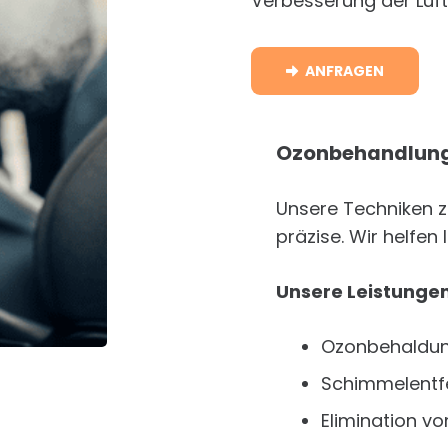
Verbesserung der Luft
ANFRAGEN
Ozonbehandlung
Unsere Techniken z
präzise. Wir helfen
Unsere Leistunge
Ozonbehaldu
Schimmelentf
Elimination v