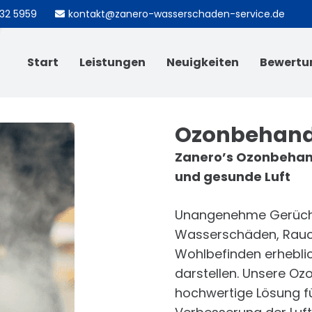
732 5959
kontakt@zanero-wasserschaden-service.de
Start
Leistungen
Neuigkeiten
Bewertu
Ozonbehand
Zanero’s Ozonbehand
und gesunde Luft
Unangenehme Gerüche,
Wasserschäden, Rauch
Wohlbefinden erheblic
darstellen. Unsere Oz
hochwertige Lösung fü