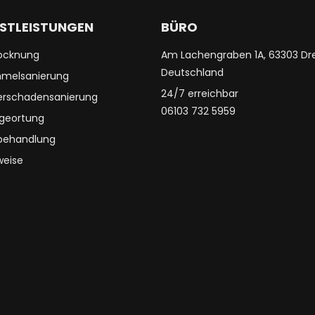
NSTLEISTUNGEN
BÜRO
ocknung
Am Lachengraben 1A, 63303 Dre
Deutschland
melsanierung
24/7 erreichbar
rschadensanierung
06103 732 5959
geortung
behandlung
eise